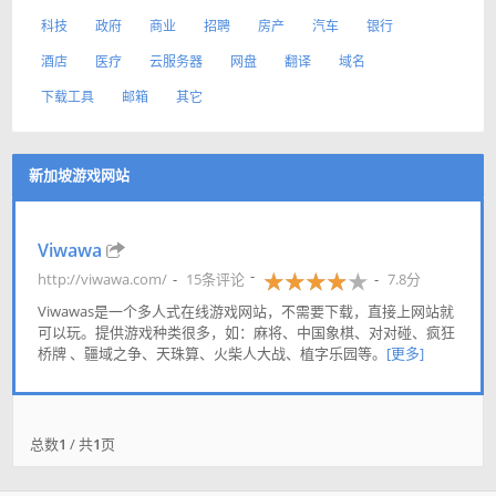
科技
政府
商业
招聘
房产
汽车
银行
酒店
医疗
云服务器
网盘
翻译
域名
下载工具
邮箱
其它
新加坡游戏网站
Viwawa
http://viwawa.com/
15条评论
7.8分
Viwawas是一个多人式在线游戏网站，不需要下载，直接上网站就
可以玩。提供游戏种类很多，如：麻将、中国象棋、对对碰、疯狂
桥牌 、疆域之争、天珠算、火柴人大战、植字乐园等。
[更多]
总数
1
/ 共
1
页