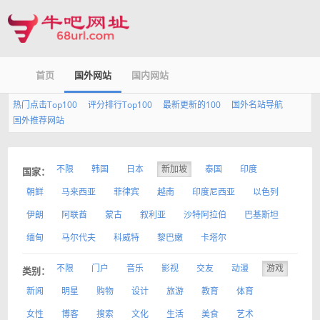
首页
国外网站
国内网站
热门点击Top100
评分排行Top100
最新更新的100
国外名站导航
国外推荐网站
不限
韩国
日本
新加坡
泰国
印度
国家：
朝鲜
马来西亚
菲律宾
越南
印度尼西亚
以色列
伊朗
阿联酋
蒙古
叙利亚
沙特阿拉伯
巴基斯坦
缅甸
马尔代夫
科威特
黎巴嫩
卡塔尔
不限
门户
音乐
影视
交友
动漫
游戏
类别：
新闻
明星
购物
设计
旅游
教育
体育
女性
博客
搜索
文化
生活
美食
艺术