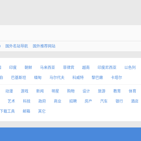
0
国外名站导航
国外推荐网站
国
印度
朝鲜
马来西亚
菲律宾
越南
印度尼西亚
以色列
伯
巴基斯坦
缅甸
马尔代夫
科威特
黎巴嫩
卡塔尔
动漫
游戏
新闻
明星
购物
设计
旅游
教育
体育
艺术
科技
政府
商业
招聘
房产
汽车
银行
酒店
下载工具
邮箱
其它