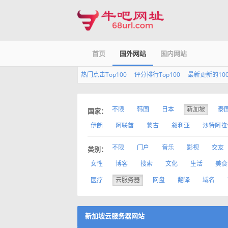
首页
国外网站
国内网站
热门点击Top100
评分排行Top100
最新更新的10
不限
韩国
日本
新加坡
泰
国家：
伊朗
阿联酋
蒙古
叙利亚
沙特阿拉
不限
门户
音乐
影视
交友
类别：
女性
博客
搜索
文化
生活
美食
医疗
云服务器
网盘
翻译
域名
新加坡云服务器网站