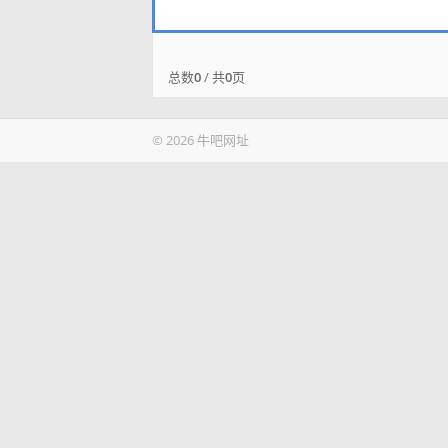
总数
0
/ 共
0
页
© 2026 牛吧网址