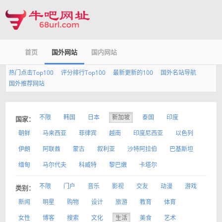
首页
国外网站
国内网站
热门点击Top100
评分排行Top100
最新更新的100
国外名站导航
国外推荐网站
不限
韩国
日本
新加坡
泰国
印度
国家：
朝鲜
马来西亚
菲律宾
越南
印度尼西亚
以色列
伊朗
阿联酋
蒙古
叙利亚
沙特阿拉伯
巴基斯坦
缅甸
马尔代夫
科威特
黎巴嫩
卡塔尔
不限
门户
音乐
影视
交友
动漫
游戏
类别：
新闻
明星
购物
设计
旅游
教育
体育
女性
博客
搜索
文化
生活
美食
艺术