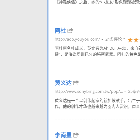
《神雕侠侣》之后，她的“小龙女”形象渐渐被观
阿杜
http://ado.youyou.com/
24条评论
阿杜原名杜成义，英文名为Ah Du , A-d
健”，是海蝶培训已久的秘密武器。阿杜的特色是
黄义达
http://www.sonybmg.com.tw/pop/...
25条
黄义达是一个以创作起家的新加坡歌手，出生于1
作，他的创作才华也越来越为圈内人赏识。声音的
李南星