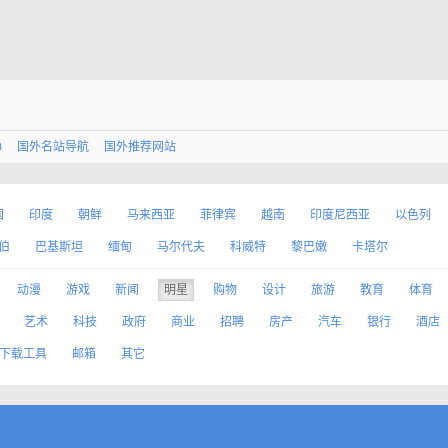
0
国外名站导航
国外推荐网站
国
印度
朝鲜
马来西亚
菲律宾
越南
印度尼西亚
以色列
伯
巴基斯坦
缅甸
马尔代夫
科威特
黎巴嫩
卡塔尔
动漫
游戏
新闻
明星
购物
设计
旅游
教育
体育
艺术
科技
政府
商业
招聘
房产
汽车
银行
酒店
下载工具
邮箱
其它