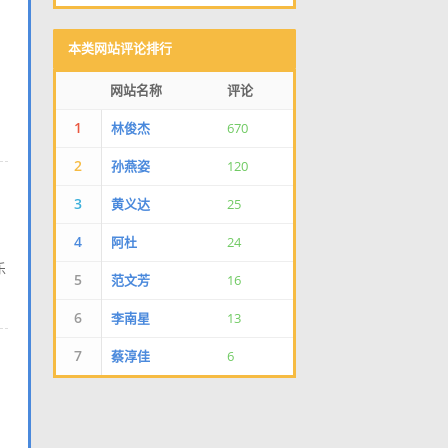
本类网站评论排行
网站名称
评论
1
林俊杰
670
2
孙燕姿
120
3
黄义达
25
4
阿杜
24
乐
5
范文芳
16
6
李南星
13
7
蔡淳佳
6