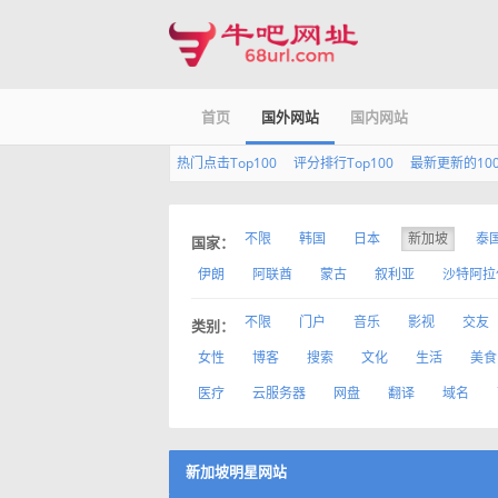
首页
国外网站
国内网站
热门点击Top100
评分排行Top100
最新更新的10
不限
韩国
日本
新加坡
泰
国家：
伊朗
阿联酋
蒙古
叙利亚
沙特阿拉
不限
门户
音乐
影视
交友
类别：
女性
博客
搜索
文化
生活
美食
医疗
云服务器
网盘
翻译
域名
新加坡明星网站