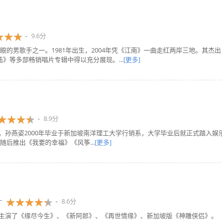
9.6分
的男歌手之一。1981年出生，2004年凭《江南》一曲走红两岸三地。其杰出
》等多部畅销唱片专辑中得以充分展现。...
[更多]
8.9分
出生。孙燕姿2000年毕业于新加坡南洋理工大学行销系，大学毕业后就正式踏入娱
后推出《我要的幸福》《风筝...
[更多]
8.6分
她主演了《缘尽今生》、《新阿郎》、《再世情缘》、新加坡版《神雕侠侣》。