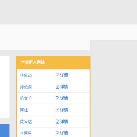
本类新入网站
林俊杰
详情
孙燕姿
详情
范文芳
详情
阿杜
详情
黄义达
详情
李南星
详情