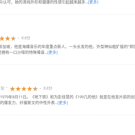
众认可，她的清纯外形和健康的性感引起越来越多...
[更多]
8.8分
o，来自新加坡，他是海蝶音乐的年度重点新人，一头长发的他，外型神似粗犷版的“郑
拥有一口沙哑的特殊嗓音...
[更多]
评论
8.8分
979年8月11日。《地下铁》和为彭佳慧的《199几的他》就是在他发片前的创
爆发力、纤瘦斯文的中性外表...
[更多]